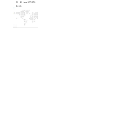
66
传 真: 0757-226195
33
地 址: 佛山市顺德区
伺服
容桂镇容里新发路25
三菱驱
号天富来五金城十期3
楼318(皓兴精密)
西门
>
新闻资讯
首页
联系人: 林先生
三菱驱
手 机：1379001673
三菱驱
8
顺德
网 站: www.hxpc36
佛山
0.com
伺服
邮 箱: hxpc360@16
3.com
马波
马波
减速