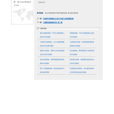
66
传 真: 0757-226195
33
地 址: 佛山市顺德区
容桂镇容里新发路25
号天富来五金城十期3
楼318(皓兴精密)
新闻资讯
联系人: 林先生
手 机：1379001673
8
服务器维
网 站: www.hxpc36
需遵循
0.com
邮 箱: hxpc360@16
的硬件
3.com
突或恶
高效的