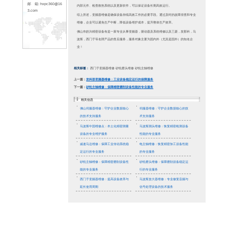
66
传 真: 0757-226195
33
地 址: 佛山市顺德区
容桂镇容里新发路25
号天富来五金城十期3
楼318(皓兴精密)
新闻资讯
联系人: 林先生
手 机：1379001673
8
变频器
网 站: www.hxpc36
着使用
0.com
邮 箱: hxpc360@16
恢复设
3.com
变频器
时，首