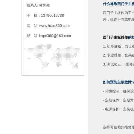
什么导致西门子主
联系人: 林先生
西门子主板作为工
手 机：13790016738
外，操作不当或电
网 站: www.hxpc360.com
邮 箱: hxpc360@163.com
西门子主板维修
的
1. 初步诊断：当
2. 专业维修：
3. 测试验证： 
如何预防主板故障
- 环境控制：确
- 定期保养：定期
- 电源保护：安装
选择可信赖的维修