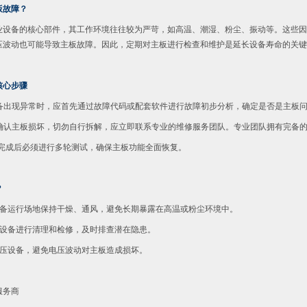
板故障？
业设备的核心部件，其工作环境往往较为严苛，如高温、潮湿、粉尘、振动等。这些因
压波动也可能导致主板故障。因此，定期对主板进行检查和维护是延长设备寿命的关键
核心步骤
设备出现异常时，应首先通过故障代码或配套软件进行故障初步分析，确定是否是主板
如果确认主板损坏，切勿自行拆解，应立即联系专业的维修服务团队。专业团队拥有完备
维修完成后必须进行多轮测试，确保主板功能全面恢复。
？
保设备运行场地保持干燥、通风，避免长期暴露在高温或粉尘环境中。
对设备进行清理和检修，及时排查潜在隐患。
稳压设备，避免电压波动对主板造成损坏。
服务商