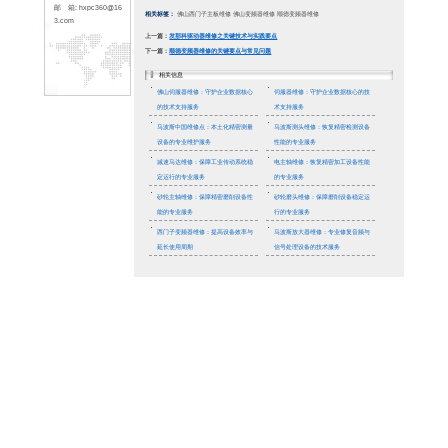
66
传 真: 0757-226195
33
地 址: 佛山市顺德区
容桂镇容里新发路25
号天富来五金城十期3
楼318(皓兴精密)
新闻资讯
联系人: 林先生
手 机：1379001673
8
主板作
网 站: www.hxpc36
修人员通
0.com
邮 箱: hxpc360@16
用寿命
3.com
烧蚀痕迹
专业设