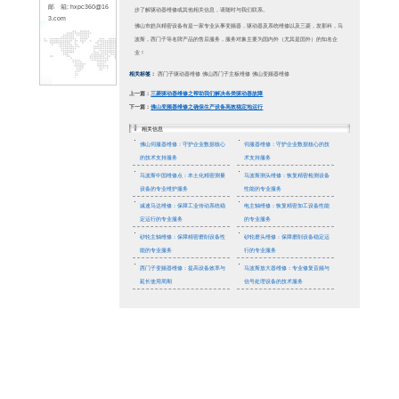
66
传 真: 0757-226195
33
地 址: 佛山市顺德区
容桂镇容里新发路25
号天富来五金城十期3
楼318(皓兴精密)
新闻资讯
联系人: 林先生
手 机：1379001673
8
首先，
网 站: www.hxpc36
电源供
0.com
邮 箱: hxpc360@16
外，过
3.com
接下来
确保电